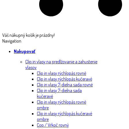
Váš nákupný košík je prázdny!
Navigation
Nakupovať
Clip in vlasy na predlžovanie a zahustenie
vlasov
Clip in vlasy rýchlopás rovné
Clip in vlasy rýchlopás kučeravé
Clip in vlasy 7-dielna sada rovné
Clip in vlasy 7-dielna sada
kučeravé
Clip in vlasy rýchlopás rovné
ombre
Clip in vlasy rýchlopás kučeravé
ombre
Cop / Vrkoč rovný