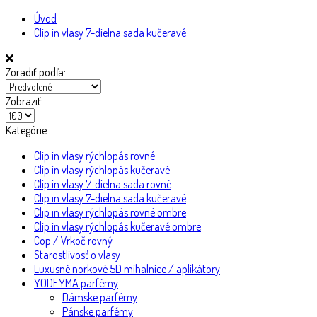
Úvod
Clip in vlasy 7-dielna sada kučeravé
Zoradiť podľa:
Zobraziť:
Kategórie
Clip in vlasy rýchlopás rovné
Clip in vlasy rýchlopás kučeravé
Clip in vlasy 7-dielna sada rovné
Clip in vlasy 7-dielna sada kučeravé
Clip in vlasy rýchlopás rovné ombre
Clip in vlasy rýchlopás kučeravé ombre
Cop / Vrkoč rovný
Starostlivosť o vlasy
Luxusné norkové 5D mihalnice / aplikátory
YODEYMA parfémy
Dámske parfémy
Pánske parfémy