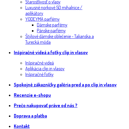
Starostlivosť o vlasy
Luxusné norkové 5D mihalnice /
aplikátory
YODEYMA parfémy
Dámske parfémy
Pánske parfémy
Štýlové dámske oblečenie - Talianska a
Turecká móda
Inšpiračné videá a fotky clip in vlasov
Inšpiračné videá
Aplikácia clip in vlasov
Inšpiračné fotky
Spokojné zákazníčky galéria pred a po clip in vlasov
Recenzie e-shopu
Prečo nakupovať práve od nás ?
Doprava a platba
Kontakt