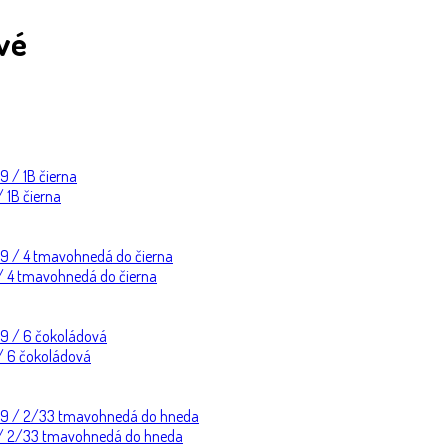
avé
 1B čierna
 / 4 tmavohnedá do čierna
 / 6 čokoládová
99 / 2/33 tmavohnedá do hneda