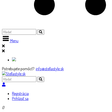
Menu
Potrebujete pomôcť?
info@stellastyle.sk
Registrácia
Prihlásiť sa
0